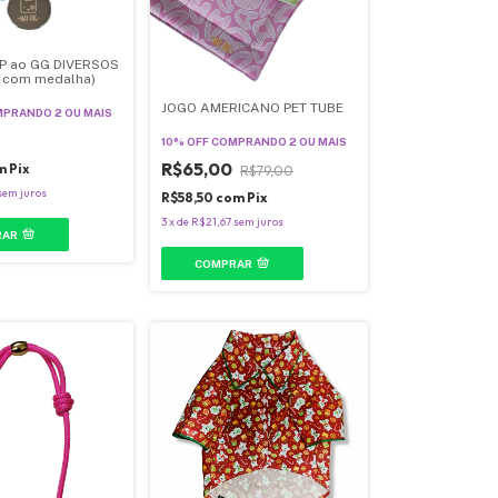
PP ao GG DIVERSOS
 com medalha)
JOGO AMERICANO PET TUBE
PRANDO 2 OU MAIS
10% OFF
COMPRANDO 2 OU MAIS
R$65,00
m
Pix
R$79,00
sem juros
R$58,50
com
Pix
3
x
de
R$21,67
sem juros
RAR
COMPRAR