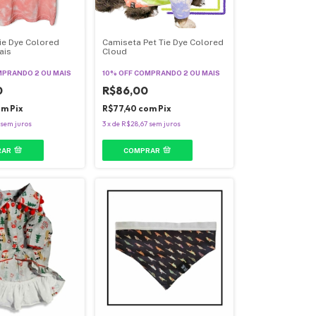
ie Dye Colored
Camiseta Pet Tie Dye Colored
ais
Cloud
PRANDO 2 OU MAIS
10% OFF
COMPRANDO 2 OU MAIS
0
R$86,00
om
Pix
R$77,40
com
Pix
sem juros
3
x
de
R$28,67
sem juros
RAR
COMPRAR