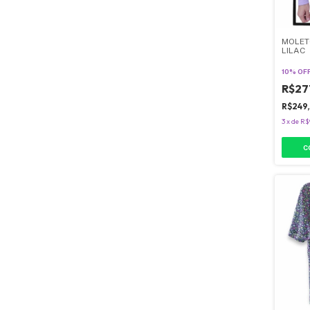
MOLET
LILAC
10% OF
R$27
R$249
3
x
de
R$
C