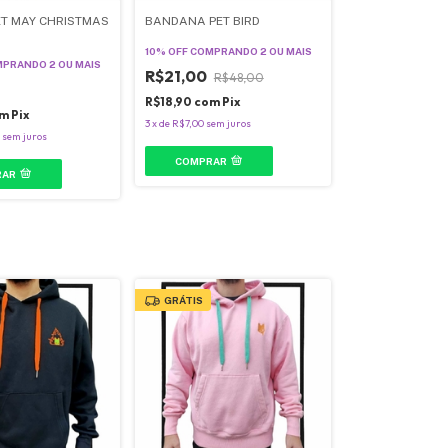
ET MAY CHRISTMAS
BANDANA PET BIRD
10% OFF
COMPRANDO 2 OU MAIS
PRANDO 2 OU MAIS
R$21,00
R$48,00
R$18,90
com
Pix
m
Pix
3
x
de
R$7,00
sem juros
sem juros
COMPRAR
RAR
GRÁTIS