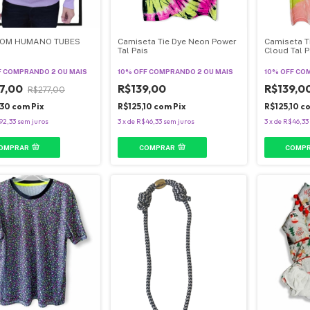
OM HUMANO TUBES
Camiseta Tie Dye Neon Power
Camiseta T
Tal Pais
Cloud Tal P
F
COMPRANDO 2 OU MAIS
10% OFF
COMPRANDO 2 OU MAIS
10% OFF
COM
7,00
R$139,00
R$139,0
R$277,00
,30
com
Pix
R$125,10
com
Pix
R$125,10
c
92,33
sem juros
3
x
de
R$46,33
sem juros
3
x
de
R$46,33
OMPRAR
COMPRAR
COMP