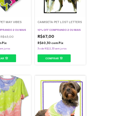
ET MAY VIBES
CAMISETA PET LOST LETTERS
PRANDO 2 OU MAIS
10% OFF
COMPRANDO 2 OU MAIS
R$67,00
R$43,00
m
Pix
R$60,30
com
Pix
em juros
3
x
de
R$22,33
sem juros
RAR
COMPRAR