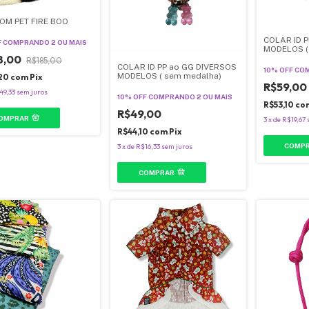
OM PET FIRE BOO
COLAR ID 
F
COMPRANDO 2 OU MAIS
MODELOS (
8,00
R$185,00
COLAR ID PP ao GG DIVERSOS
10% OFF
COM
MODELOS ( sem medalha)
,20
com
Pix
R$59,00
49,33
sem juros
10% OFF
COMPRANDO 2 OU MAIS
R$53,10
co
R$49,00
OMPRAR
3
x
de
R$19,67
R$44,10
com
Pix
COMP
3
x
de
R$16,33
sem juros
COMPRAR