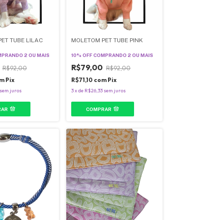
ET TUBE LILAC
MOLETOM PET TUBE PINK
PRANDO 2 OU MAIS
10% OFF
COMPRANDO 2 OU MAIS
0
R$79,00
R$92,00
R$92,00
m
Pix
R$71,10
com
Pix
sem juros
3
x
de
R$26,33
sem juros
RAR
COMPRAR