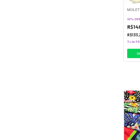
MOLET
10% OF
R$14
R$133
3
x
de
R$
C