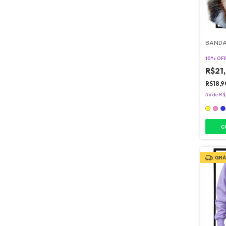
BANDA
10% OF
R$21
R$18,
3
x
de
R$
C
GRÁ