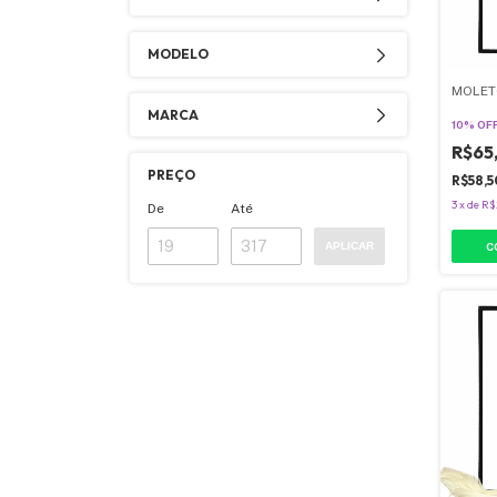
MODELO
MOLET
MARCA
10% OF
R$65
PREÇO
R$58,
3
x
de
R$
De
Até
APLICAR
C