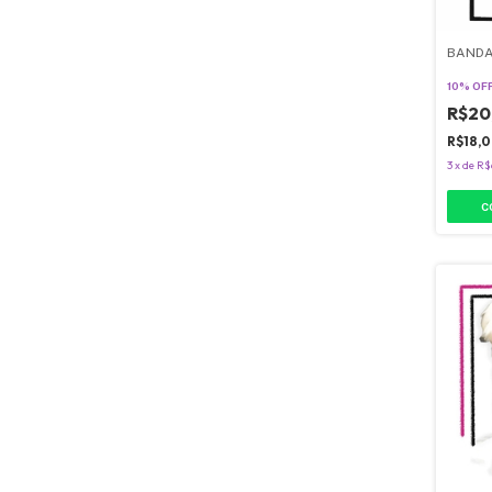
BANDA
10% OF
R$20
R$18,
3
x
de
R$
C