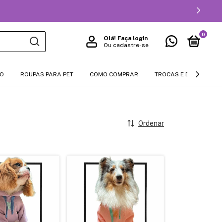
0
Olá!
Faça login
Ou cadastre-se
NO
ROUPAS PARA PET
COMO COMPRAR
TROCAS E DEVOLUÇÕE
Ordenar