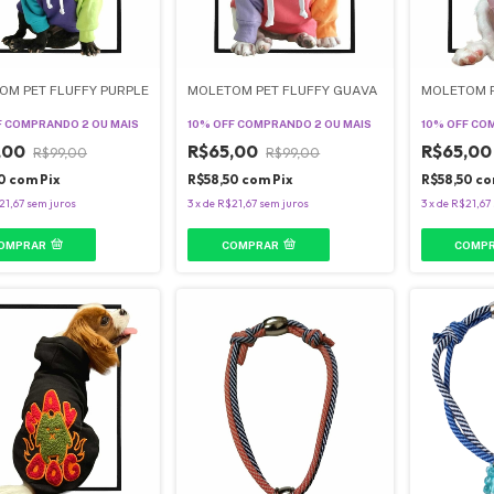
OM PET FLUFFY PURPLE
MOLETOM PET FLUFFY GUAVA
MOLETOM P
F
COMPRANDO 2 OU MAIS
10% OFF
COMPRANDO 2 OU MAIS
10% OFF
COM
,00
R$65,00
R$65,0
R$99,00
R$99,00
50
com
Pix
R$58,50
com
Pix
R$58,50
co
21,67
sem juros
3
x
de
R$21,67
sem juros
3
x
de
R$21,67
OMPRAR
COMPRAR
COMP