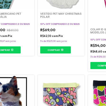
AMERICANO PET
VESTIDO PET MAY CHRISTMAS
CÁLIA
POLAR
F
COMPRANDO 2 OU MAIS
10% OFF
COMPRANDO 2 OU MAIS
,00
R$69,00
COLAR ID 
R$69,00
MODELOS (
0
com
Pix
R$62,10
com
Pix
10% OFF
COM
19,67
sem juros
3
x
de
R$23,00
sem juros
R$54,00
OMPRAR
COMPRAR
R$48,60
c
3
x
de
R$18,00
COMP