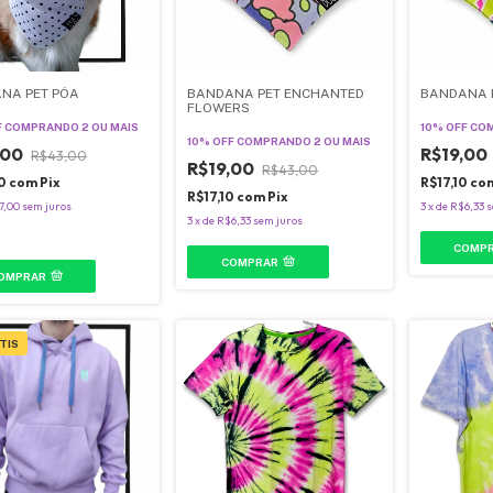
NA PET PÓA
BANDANA PET ENCHANTED
BANDANA P
FLOWERS
F
COMPRANDO 2 OU MAIS
10% OFF
COM
10% OFF
COMPRANDO 2 OU MAIS
,00
R$19,00
R$43,00
R$19,00
R$43,00
90
com
Pix
R$17,10
co
R$17,10
com
Pix
7,00
sem juros
3
x
de
R$6,33
s
3
x
de
R$6,33
sem juros
COMP
COMPRAR
OMPRAR
TIS