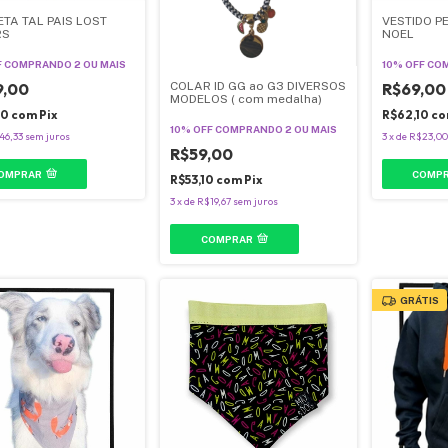
TA TAL PAIS LOST
VESTIDO P
RS
NOEL
F
COMPRANDO 2 OU MAIS
10% OFF
COM
9,00
R$69,00
COLAR ID GG ao G3 DIVERSOS
MODELOS ( com medalha)
10
com
Pix
R$62,10
co
10% OFF
COMPRANDO 2 OU MAIS
46,33
sem juros
3
x
de
R$23,00
R$59,00
OMPRAR
COMP
R$53,10
com
Pix
3
x
de
R$19,67
sem juros
COMPRAR
GRÁTIS