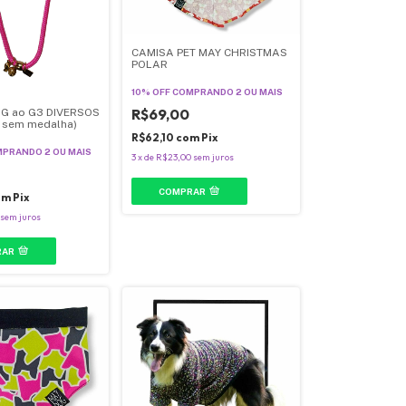
CAMISA PET MAY CHRISTMAS
POLAR
10% OFF
COMPRANDO 2 OU MAIS
R$69,00
GG ao G3 DIVERSOS
 sem medalha)
R$62,10
com
Pix
PRANDO 2 OU MAIS
3
x
de
R$23,00
sem juros
COMPRAR
om
Pix
sem juros
RAR