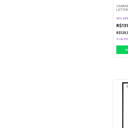
CAMISE
LETTE
10% OF
R$13
R$125,
3
x
de
R$
C