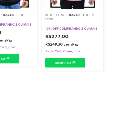
HUMANO FIRE
MOLETOM HUMANO TUBES
PINK
PRANDO 2 OU MAIS
10% OFF
COMPRANDO 2 OU MAIS
0
R$277,00
com
Pix
R$249,30
com
Pix
7
sem juros
3
x
de
R$92,33
sem juros
RAR
COMPRAR