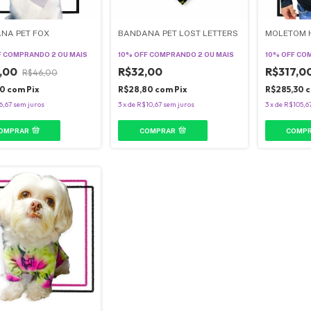
NA PET FOX
BANDANA PET LOST LETTERS
MOLETOM 
F
COMPRANDO 2 OU MAIS
10% OFF
COMPRANDO 2 OU MAIS
10% OFF
COM
,00
R$32,00
R$317,0
R$46,00
00
com
Pix
R$28,80
com
Pix
R$285,30
6,67
sem juros
3
x
de
R$10,67
sem juros
3
x
de
R$105,6
OMPRAR
COMPRAR
COMP