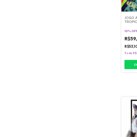
JOGO 
TROPI
10% OF
R$59
R$53,1
3
x
de
R$
C